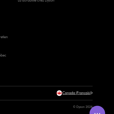
La durabilité chez Dyson
retien
ébec
Canada (Francais)
© Dyson 2026