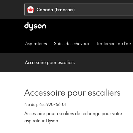
Veuillez
Déclaration
Canada (Francais)
cliquer
relative
ou
à
appuyer
l’accessibilité
sur
Entrée
Aspirateurs
Soins des cheveux
Traitement de l’air
pour
sauter
la
Accessoire pour escaliers
navigation.
Accessoire pour escaliers
No de pièce 920756-01
Accessoire pour escaliers de rechange pour votre
aspirateur Dyson.