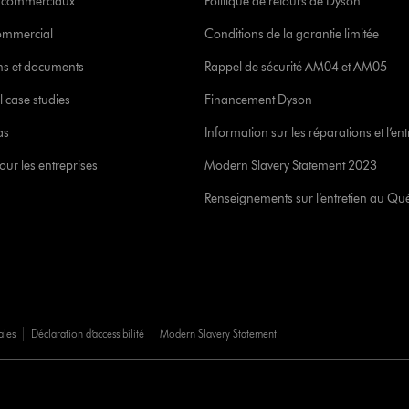
s commerciaux
Politique de retours de Dyson
commercial
Conditions de la garantie limitée
ons et documents
Rappel de sécurité AM04 et AM05
l case studies
Financement Dyson
as
Information sur les réparations et l’ent
our les entreprises
Modern Slavery Statement 2023
Renseignements sur l’entretien au Qu
ales
Déclaration d’accessibilité
Modern Slavery Statement