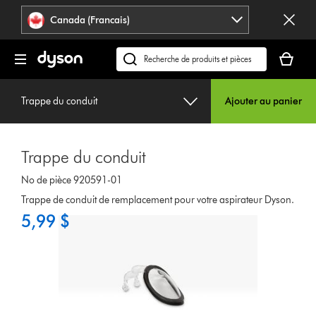
Veuillez
Déclaration
Canada (Francais)
cliquer
relative
ou
à
Votre
appuyer
l’accessibilité
panier
Recherchez
sur
est
des
Entrée
vide.
produits
pour
Trappe du conduit
Ajouter au panier
ou
sauter
trouvez
la
du
navigation.
Trappe du conduit
support
sur
No de pièce 920591-01
notre
Trappe de conduit de remplacement pour votre aspirateur Dyson.
site
5,99 $
web