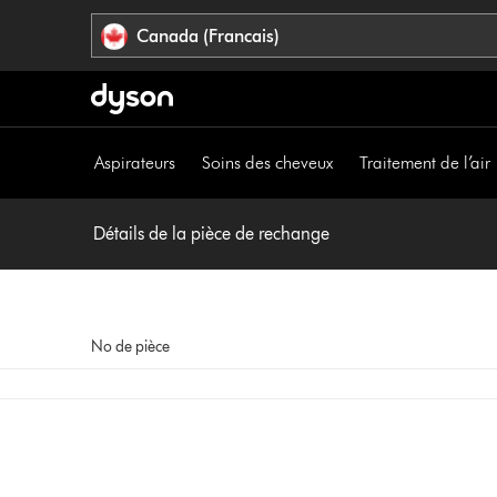
Veuillez
Déclaration
Canada (Francais)
cliquer
relative
ou
à
appuyer
l’accessibilité
sur
Entrée
Aspirateurs
Soins des cheveux
Traitement de l’air
pour
sauter
la
Détails de la pièce de rechange
navigation.
No de pièce