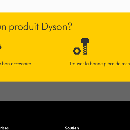
’un produit Dyson?
e bon accessoire
Trouver la bonne pièce de rec
rises
Soutien