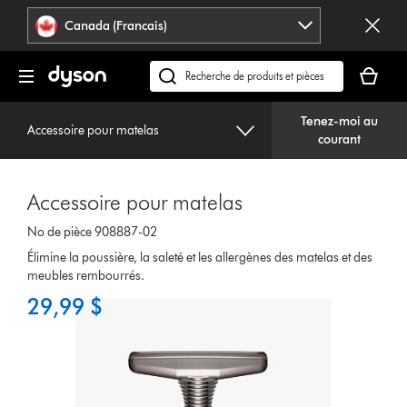
Veuillez
Déclaration
Canada (Francais)
cliquer
relative
ou
à
Votre
appuyer
l’accessibilité
panier
Recherchez
sur
est
des
Entrée
vide.
Tenez-moi au
produits
pour
Accessoire pour matelas
courant
ou
sauter
trouvez
la
du
navigation.
Accessoire pour matelas
support
sur
No de pièce 908887-02
notre
Élimine la poussière, la saleté et les allergènes des matelas et des
site
meubles rembourrés.
web
29,99 $