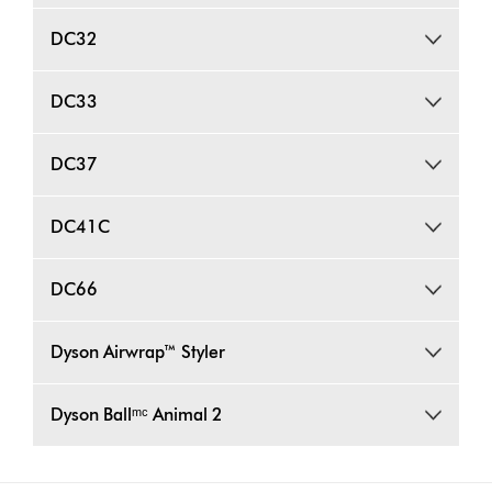
DC32
DC33
DC37
DC41C
DC66
Dyson Airwrap™ Styler
Dyson Ballᵐᶜ Animal 2