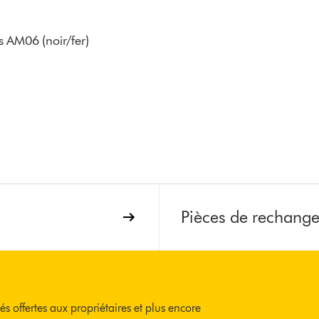
s AM06 (noir/fer)
Pièces de rechang
és offertes aux propriétaires et plus encore