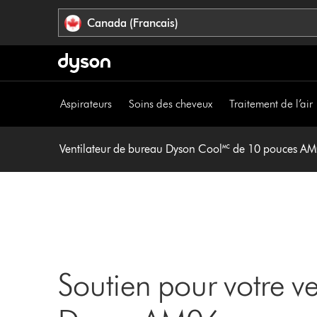
Veuillez
Déclaration
Canada (Francais)
cliquer
relative
ou
à
appuyer
l’accessibilité
sur
Entrée
Aspirateurs
Soins des cheveux
Traitement de l’air
pour
sauter
la
Ventilateur de bureau Dyson Cool🅪 de 10 pouces AM0
navigation.
Soutien pour votre v