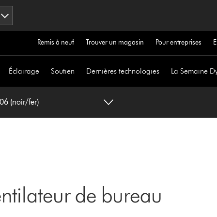
Remis à neuf
Trouver un magasin
Pour entreprises
E
Éclairage
Soutien
Dernières technologies
La Semaine D
6 (noir/fer)
entilateur de bureau