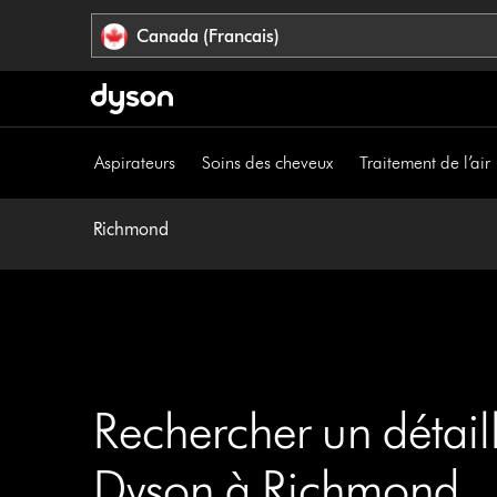
Veuillez
Déclaration
Canada (Francais)
cliquer
relative
ou
à
appuyer
l’accessibilité
sur
Entrée
Aspirateurs
Soins des cheveux
Traitement de l’air
pour
sauter
la
Richmond
navigation.
Rechercher un détail
Dyson à Richmond.