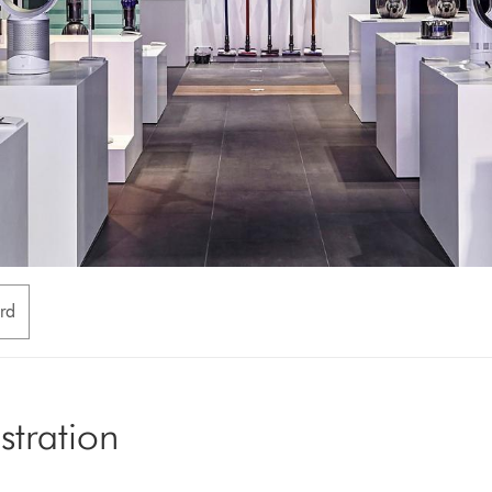
rd
tration