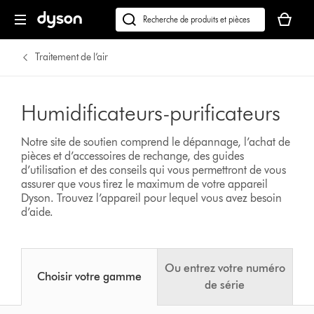
Votre
panier
Recherchez
est
des
vide.
produits
Traitement de l’air
ou
trouvez
du
Humidificateurs-purificateurs
support
sur
Notre site de soutien comprend le dépannage, l’achat de
notre
pièces et d’accessoires de rechange, des guides
site
d’utilisation et des conseils qui vous permettront de vous
web
assurer que vous tirez le maximum de votre appareil
Dyson.
Trouvez l’appareil pour lequel vous avez besoin
d’aide.
Ou entrez votre numéro
Choisir votre gamme
de série