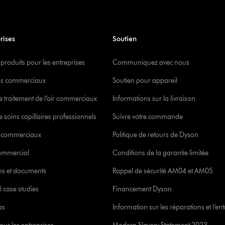
rises
Soutien
 produits pour les entreprises
Communiquez avec nous
s commerciaux
Soutien pour appareil
e traitement de l’air commerciaux
Informations sur la livraison
 soins capillaires professionnels
Suivre votre commande
s commerciaux
Politique de retours de Dyson
commercial
Conditions de la garantie limitée
ons et documents
Rappel de sécurité AM04 et AM05
l case studies
Financement Dyson
as
Information sur les réparations et l’ent