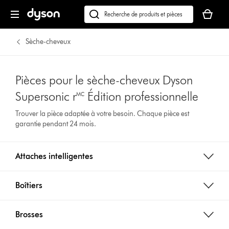
Votre
panier
Recherchez
est
des
vide.
produits
Sèche-cheveux
ou
trouvez
du
Pièces pour le sèche-cheveux Dyson
support
Supersonic r🅪 Édition professionnelle
sur
notre
Trouver la pièce adaptée à votre besoin. Chaque pièce est
site
garantie pendant 24 mois.
web
Attaches intelligentes
Boîtiers
Brosses