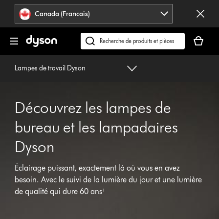
Veuillez
Déclaration
Canada (Francais)
cliquer
relative
ou
à
Votre
appuyer
l’accessibilité
panier
Recherchez
sur
est
des
Entrée
vide.
produits
Lampes de travail Dyson
pour
ou
sauter
trouvez
la
du
navigation.
Découvrez les lampes de
support
sur
bureau et les lampadaires
notre
Dyson
site
web
Éclairage puissant, exactement là où vous en avez
besoin. Avec le suivi de la lumière du jour et une lumière
de qualité qui dure 60 ans¹