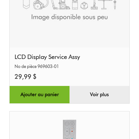
LCD
LCD Display Service Assy
Display
No de pièce 969603-01
Service
29,99 $
Assy
Ajouter au panier
Voir plus