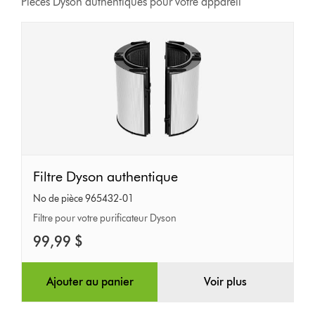
Pièces Dyson authentiques pour votre appareil
Filtre
Filtre Dyson authentique
Dyson
No de pièce 965432-01
authentique
Filtre pour votre purificateur Dyson
99,99 $
Ajouter au panier
Voir plus