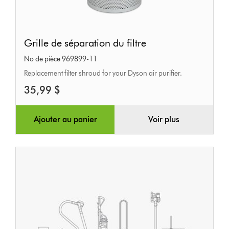
Grille
Grille de séparation du filtre
de
No de pièce 969899-11
séparation
Replacement filter shroud for your Dyson air purifier.
du
35,99 $
filtre
Ajouter au panier
Voir plus