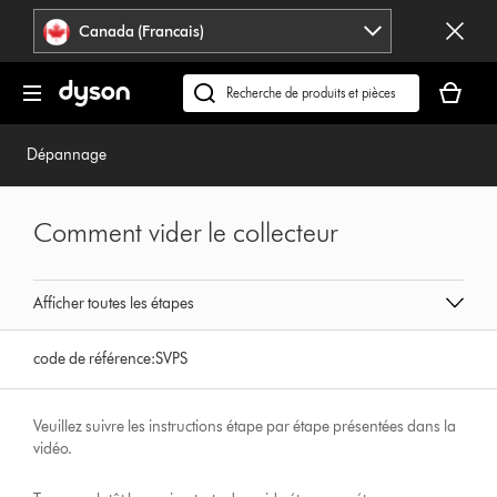
Veuillez
Déclaration
Canada (Francais)
cliquer
relative
ou
à
Votre
appuyer
l’accessibilité
panier
Recherchez
sur
est
des
Entrée
vide.
produits
Dépannage
pour
ou
sauter
trouvez
la
du
Comment vider le collecteur
navigation.
support
sur
notre
Afficher toutes les étapes
site
web
code de référence:
SVPS
Veuillez suivre les instructions étape par étape présentées dans la
vidéo.