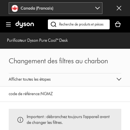
Veuillez
Déclaration
Canada (Francais)
cliquer
relative
ou
à
Votre
appuyer
l’accessibilité
panier
Recherchez
sur
est
des
Entrée
vide.
produits
Purificateur Dyson Pure Cool™ Desk
pour
ou
sauter
trouvez
la
du
Changement des filtres au charbon
navigation.
support
sur
notre
Afficher toutes les étapes
site
web
code de référence:
NGMZ
Important : débranchez toujours l’appareil avant
de changer les filtres.