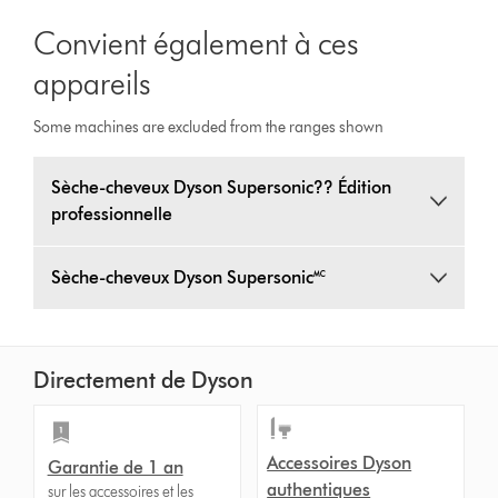
Transcript
Convient également à ces
appareils
Some machines are excluded from the ranges shown
Sèche-cheveux Dyson Supersonic?? Édition
professionnelle
Sèche-cheveux Dyson Supersonic🅪
Directement de Dyson
Accessoires Dyson
Garantie de 1 an
authentiques
sur les accessoires et les