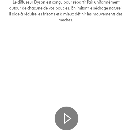
Le diffuseur Dyson est conçu pour répartir l’air uniformément
autour de chacune de vos boucles. En imitant le séchage naturel,
il aide à réduire les frisottis et à mieux définir les mouvements des
mèches.
Ouvrir
la
transcription
de
la
vidéo