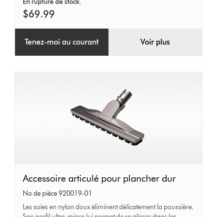
En rupture de stock.
$69.99
Tenez-moi au courant
Voir plus
Accessoire
Accessoire articulé pour plancher dur
articulé
No de pièce 920019-01
pour
Les soies en nylon doux éliminent délicatement la poussière.
Son profil ultra-mince lui permet de se glisser dans les