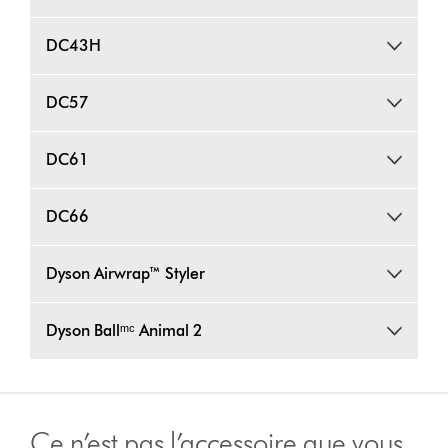
DC43H
DC57
DC61
DC66
Dyson Airwrap™ Styler
Dyson Ballᵐᶜ Animal 2
Ce n’est pas l’accessoire que vous