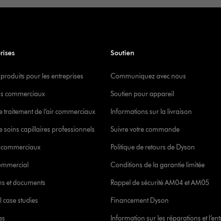
rises
Soutien
 produits pour les entreprises
Communiquez avec nous
s commerciaux
Soutien pour appareil
e traitement de l’air commerciaux
Informations sur la livraison
 soins capillaires professionnels
Suivre votre commande
s commerciaux
Politique de retours de Dyson
commercial
Conditions de la garantie limitée
ons et documents
Rappel de sécurité AM04 et AM05
l case studies
Financement Dyson
as
Information sur les réparations et l’ent