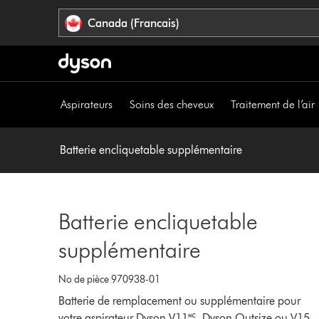
Veuillez
Déclaration
Canada (Francais)
cliquer
relative
ou
à
appuyer
l’accessibilité
sur
Entrée
Aspirateurs
Soins des cheveux
Traitement de l’air
pour
sauter
la
Batterie encliquetable supplémentaire
navigation.
Batterie encliquetable
supplémentaire
No de pièce 970938-01
Batterie de remplacement ou supplémentaire pour
votre aspirateur Dyson V11🅪, Dyson Outsize ou V15