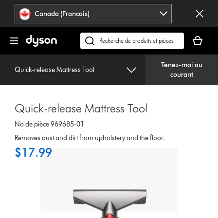
Veuillez
Déclaration
Canada (Francais)
cliquer
relative
ou
à
Votre
appuyer
l’accessibilité
panier
Recherchez
sur
est
des
Entrée
vide.
Tenez-moi au
produits
pour
Quick-release Mattress Tool
courant
ou
sauter
trouvez
la
du
navigation.
Quick-release Mattress Tool
support
sur
No de pièce 969685-01
notre
Removes dust and dirt from upholstery and the floor.
site
$17.99
web