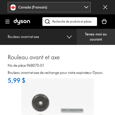
Veuillez
Déclaration
Canada (Francais)
cliquer
relative
ou
à
Votre
appuyer
l’accessibilité
panier
Recherchez
sur
est
des
Entrée
vide.
Tenez-moi au
produits
pour
Rouleau avant et axe
courant
ou
sauter
trouvez
la
du
navigation.
Rouleau avant et axe
support
sur
No de pièce 968070-01
notre
Rouleau avant et axe de rechange pour votre aspirateur Dyson.
site
5,99 $
web