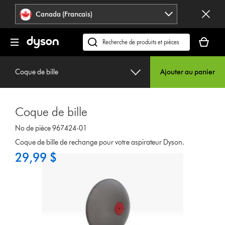
Veuillez
Déclaration
Canada (Francais)
cliquer
relative
ou
à
Votre
appuyer
l’accessibilité
panier
Recherchez
sur
est
des
Entrée
vide.
produits
pour
Coque de bille
Ajouter au panier
ou
sauter
trouvez
la
du
navigation.
Coque de bille
support
sur
No de pièce 967424-01
notre
Coque de bille de rechange pour votre aspirateur Dyson.
site
29,99 $
web