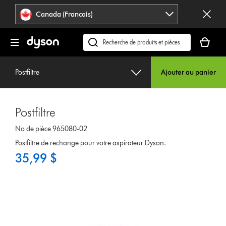
Veuillez
Déclaration
Canada (Francais)
cliquer
relative
ou
à
Votre
appuyer
l’accessibilité
panier
Recherchez
sur
est
des
Entrée
vide.
produits
pour
Postfiltre
Ajouter au panier
ou
sauter
trouvez
la
du
navigation.
Postfiltre
support
sur
No de pièce 965080-02
notre
Postfiltre de rechange pour votre aspirateur Dyson.
site
35,99 $
web