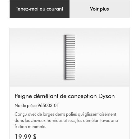
Tenez-moi au courant
Voir plus
Peigne
Peigne démêlant de conception Dyson
démêlant
No de pièce 965003-01
de
Conçu avec de larges dents polies qui glissent aisément
dans les cheveux humides et secs, les démêlant avec une
conception
friction minimale.
Dyson
19,99 $