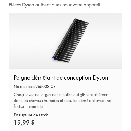
Pièces Dyson authentiques pour votre appareil
Peigne
Peigne démêlant de conception Dyson
démêlant
No de pièce 965003-03
de
Conçu avec de larges dents polies qui glissent aisément
dans les cheveux humides et secs, les démêlant avec une
conception
friction minimale.
Dyson
En rupture de stock.
19,99 $