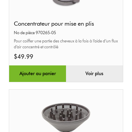
Concentrateur
Concentrateur pour mise en plis
pour
No de pièce 970265-05
mise
Pour coiffer une partie des cheveux à la fois à l’aide d’un flux
en
d’air concentré et contrôlé
plis
$49.99
Ajouter au panier
Voir plus