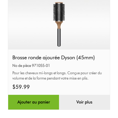
Brosse
Brosse ronde ajourée Dyson (45mm)
ronde
No de pièce 971055-01
ajourée
Pour les cheveux mi-longs et longs. Conçue pour créer du
volume et de la forme pendant votre mise en plis.
Dyson
(45mm)
$59.99
Ajouter au panier
Voir plus