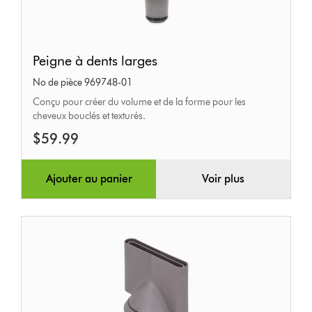
Peigne
Peigne à dents larges
à
No de pièce 969748-01
dents
Conçu pour créer du volume et de la forme pour les
larges
cheveux bouclés et texturés.
$59.99
Ajouter au panier
Voir plus