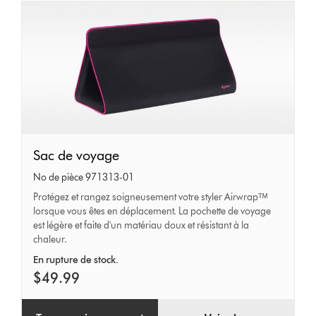
Sac
Sac de voyage
de
No de pièce 971313-01
voyage
Protégez et rangez soigneusement votre styler Airwrapᵀᴹ
lorsque vous êtes en déplacement. La pochette de voyage
est légère et faite d'un matériau doux et résistant à la
chaleur.
En rupture de stock.
$49.99