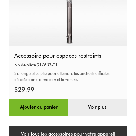
Accessoire
Accessoire pour espaces restreints
pour
No de pièce 917633-01
espaces
S’allonge et se plie pour atteindre les endroits difficiles
d’accès dans la maison et la voiture.
restreints
$29.99
Ajouter au panier
Voir plus
Voir tous les accessoires pour votre appareil