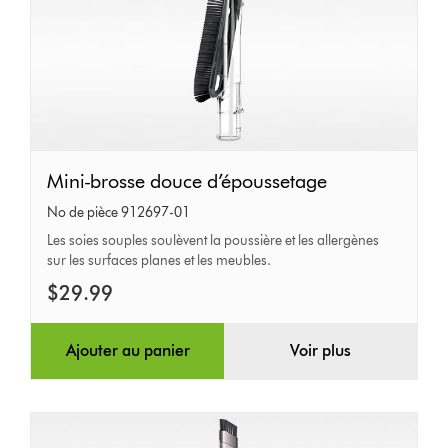
Mini-
Mini-brosse douce d’époussetage
brosse
No de pièce 912697-01
douce
Les soies souples soulèvent la poussière et les allergènes
sur les surfaces planes et les meubles.
d’époussetage
$29.99
Ajouter au panier
Voir plus