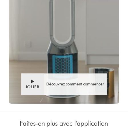
Video
Ouvrir
Transcript
la
transcription
de
la
vidéo
Découvrez comment commencer
JOUER
Faites-en plus avec l’application