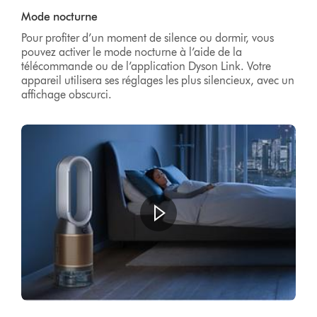
Transcript
Mode nocturne
Pour profiter d’un moment de silence ou dormir, vous
pouvez activer le mode nocturne à l’aide de la
télécommande ou de l’application Dyson Link. Votre
appareil utilisera ses réglages les plus silencieux, avec un
affichage obscurci.
Ouvrir
la
transcription
de
la
vidéo
Video