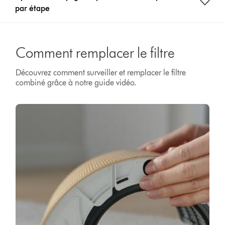
par étape
Comment remplacer le filtre
Découvrez comment surveiller et remplacer le filtre
combiné grâce à notre guide vidéo.
Video
Ouvrir
Transcript
la
transcription
de
la
vidéo