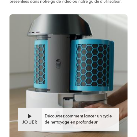
présentées dans notre guide vidéo ou notre guide d’utilisateur.
Video
Ouvrir
Transcript
la
transcription
de
la
vidéo
Découvrez comment lancer un cycle
JOUER
de nettoyage en profondeur