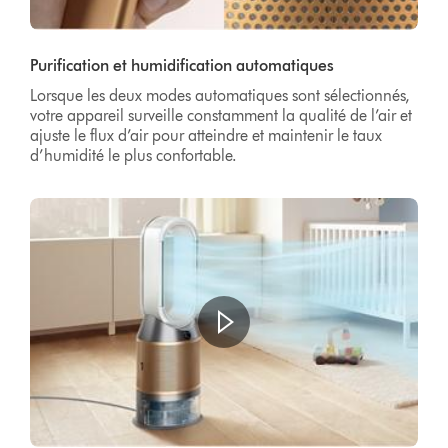
Video
Transcript
Purification et humidification automatiques
Lorsque les deux modes automatiques sont sélectionnés,
votre appareil surveille constamment la qualité de l’air et
ajuste le flux d’air pour atteindre et maintenir le taux
d’humidité le plus confortable.
Ouvrir
la
transcription
de
la
vidéo