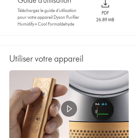
Guide d'utilisation
Téléchargez le guide d’utilisation
PDF
pour votre appareil Dyson Purifier
26.89 MB
Humidify+Cool Formaldehyde
Utiliser votre appareil
Ouvrir
la
transcription
de
la
vidéo