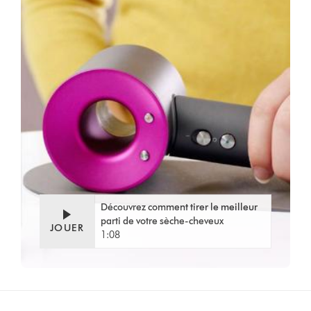
Video
Ouvrir
Transcript
la
transcription
de
la
vidéo
Découvrez comment tirer le meilleur
parti de votre sèche-cheveux
JOUER
1:08