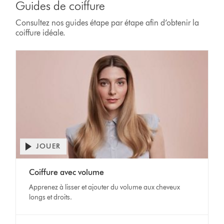
Guides de coiffure
Consultez nos guides étape par étape afin d’obtenir la
coiffure idéale.
JOUER
Ouvrir
la
Video
transcription
Coiffure avec volume
Transcript
de
Apprenez à lisser et ajouter du volume aux cheveux
la
longs et droits.
vidéo