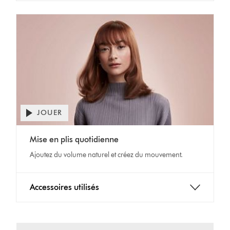
JOUER
Ouvrir
la
Video
transcription
Mise en plis quotidienne
Transcript
de
Ajoutez du volume naturel et créez du mouvement.
la
vidéo
Accessoires utilisés