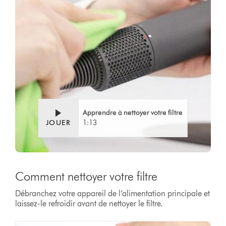
Video
Ouvrir
Transcript
la
transcription
de
la
vidéo
Apprendre à nettoyer votre filtre
JOUER
1:13
Comment nettoyer votre filtre
Débranchez votre appareil de l’alimentation principale et
laissez-le refroidir avant de nettoyer le filtre.