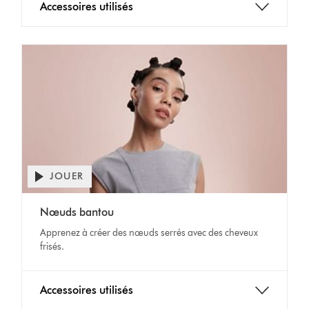
Accessoires utilisés
JOUER
Ouvrir
la
Video
transcription
Nœuds bantou
Transcript
de
Apprenez à créer des nœuds serrés avec des cheveux
la
frisés.
vidéo
Accessoires utilisés