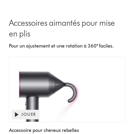
Accessoires aimantés pour mise
en plis
Pour un ajustement et une rotation à 360° faciles.
JOUER
Ouvrir
la
Video
transcription
Accessoire pour cheveux rebelles
Transcript
de