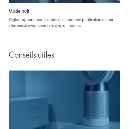
la
Video
transcription
Mode nuit
Transcript
de
Réglez l’appareil sur le mode nuit pour une purification de l’air
la
silencieuse avec luminosité d’écran réduite.
vidéo
Conseils utiles