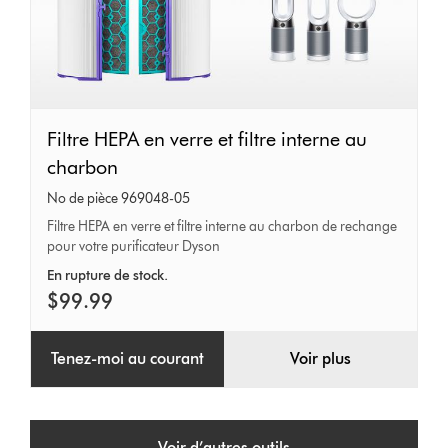
Filtre
Filtre HEPA en verre et filtre interne au
HEPA
charbon
en
No de pièce 969048-05
verre
Filtre HEPA en verre et filtre interne au charbon de rechange
pour votre purificateur Dyson
et
filtre
En rupture de stock.
$99.99
interne
au
Tenez-moi au courant
Voir plus
charbon
Voir d’autres outils