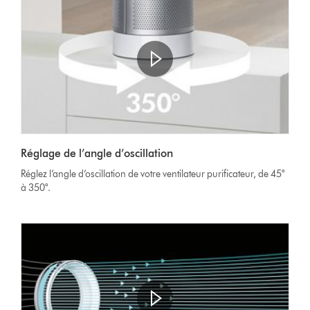
Ouvrir
la
Video
transcription
Réglage de l’angle d’oscillation
Transcript
de
Réglez l’angle d’oscillation de votre ventilateur purificateur, de 45°
la
à 350°.
vidéo