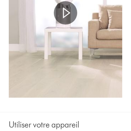
transcription
de
la
vidéo
Video
Transcript
Utiliser votre appareil