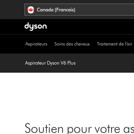
Veuillez
Déclaration
Canada (Francais)
cliquer
relative
ou
à
appuyer
l’accessibilité
sur
Entrée
Aspirateurs
Soins des cheveux
Traitement de l’air
pour
sauter
la
Aspirateur Dyson V6 Plus
navigation.
Soutien pour votre a