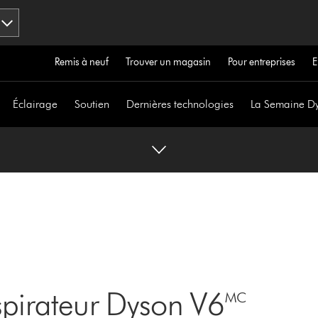
Remis à neuf
Trouver un magasin
Pour entreprises
E
Éclairage
Soutien
Dernières technologies
La Semaine D
spirateur Dyson V6🅪