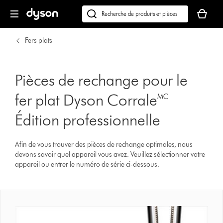
Votre
panier
Recherchez
est
des
vide.
produits
Fers plats
ou
trouvez
du
Pièces de rechange pour le
support
fer plat Dyson Corrale🅪
sur
notre
Édition professionnelle
site
web
Afin de vous trouver des pièces de rechange optimales, nous
devons savoir quel appareil vous avez. Veuillez sélectionner votre
appareil ou entrer le numéro de série ci-dessous.