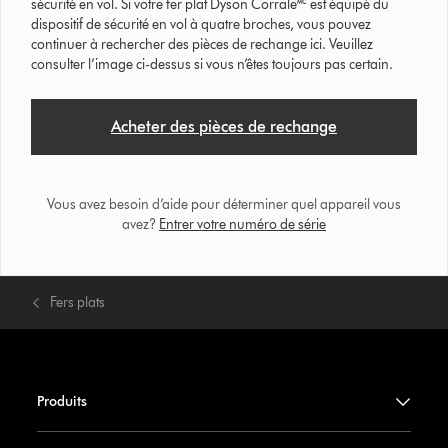
sécurité en vol. Si votre fer plat Dyson Corrale🅪 est équipé du
dispositif de sécurité en vol à quatre broches, vous pouvez
continuer à rechercher des pièces de rechange ici. Veuillez
consulter l’image ci-dessus si vous n’êtes toujours pas certain.
Acheter des pièces de rechange
Vous avez besoin d’aide pour déterminer quel appareil vous
avez?
Entrer votre numéro de série
Fers plats
Produits